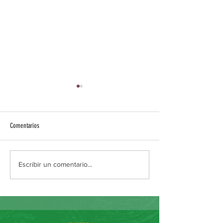
Comentarios
FRUNATUR EN ESPAÑA
POSCOSECHA: Poyecto 
Escribir un comentario...
FAGRO y FRUNATUR