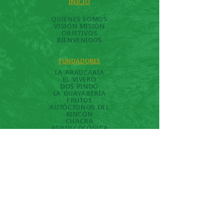
INICIO
QUIÉNES SOMOS
VISIÓN MISIÓN
OBJETIVOS
BIENVENIDOS
FUNDADORES
LA ARAUCARÍA​
EL VIVERO
DOS PINDÓ
LA GUAYABERÍA
FRUTOS
AUTÓCTONOS DEL
RINCÓN
CHACRA
AGROECOLÓGICA
IBIRA PITA